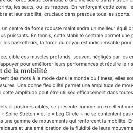
nts, les sauts, ou les frappes. En renforçant cette zone, 
bre et leur stabilité, cruciaux dans presque tous les sports.
un centre de force robuste maintiendra un meilleur équilibre
us puissants. En tennis, cette stabilité centrale permet une 
our les basketteurs, la force du noyau est indispensable pour l
lée, cible ces muscles profonds, souvent négligés par les en
s’appuyer pour améliorer leurs performances et réduire le ri
t de la mobilité
lement des mots à la mode dans le monde du fitness; elles son
lessures. Une bonne flexibilité permet une amplitude de mouv
 cette amplitude peut être utilisée efficacement dans toutes 
ents et postures ciblés, se présente comme un excellent mo
pine Stretch » et le « Leg Circle » ne se contentent pas de t
ns une gamme de mouvements qui renforcent la mobilité. En
aideurs et une amélioration de la fluidité de leurs mouveme