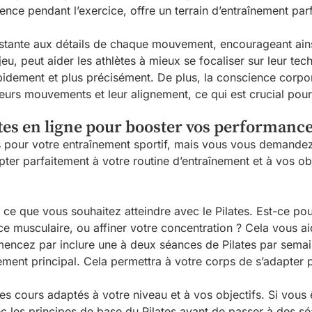
ience pendant l’exercice, offre un terrain d’entraînement pa
onstante aux détails de chaque mouvement, encourageant ains
 jeu, peut aider les athlètes à mieux se focaliser sur leur t
apidement et plus précisément. De plus, la conscience corp
leurs mouvements et leur alignement, ce qui est crucial pour 
tes en ligne pour booster vos performanc
s pour votre entraînement sportif, mais vous vous demand
apter parfaitement à votre routine d’entraînement et à vos ob
ce que vous souhaitez atteindre avec le Pilates. Est-ce pour
 musculaire, ou affiner votre concentration ? Cela vous aide
cez par inclure une à deux séances de Pilates par semaine
ment principal. Cela permettra à votre corps de s’adapter p
s cours adaptés à votre niveau et à vos objectifs. Si vou
ec les principes de base du Pilates avant de passer à des s