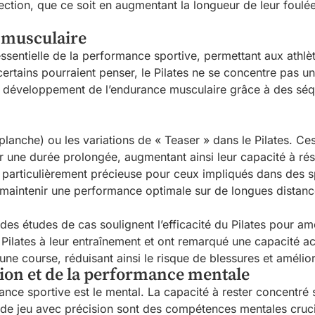
ction, que ce soit en augmentant la longueur de leur foulé
 musculaire
entielle de la performance sportive, permettant aux athlète
ertains pourraient penser, le Pilates ne se concentre pas uni
le développement de l’endurance musculaire grâce à des séqu
planche) ou les variations de « Teaser » dans le Pilates. Ce
une durée prolongée, augmentant ainsi leur capacité à résis
st particulièrement précieuse pour ceux impliqués dans des
à maintenir une performance optimale sur de longues distance
des études de cas soulignent l’efficacité du Pilates pour a
 Pilates à leur entraînement et ont remarqué une capacité a
ne course, réduisant ainsi le risque de blessures et amélio
tion et de la performance mentale
nce sportive est le mental. La capacité à rester concentré 
s de jeu avec précision sont des compétences mentales cruci