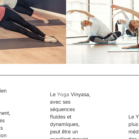
bien
Le
Yoga
Vinyasa,
avec ses
séquences
ment,
fluides et
Le Y
es
dynamiques,
plus
fs
peut être un
médi
ion