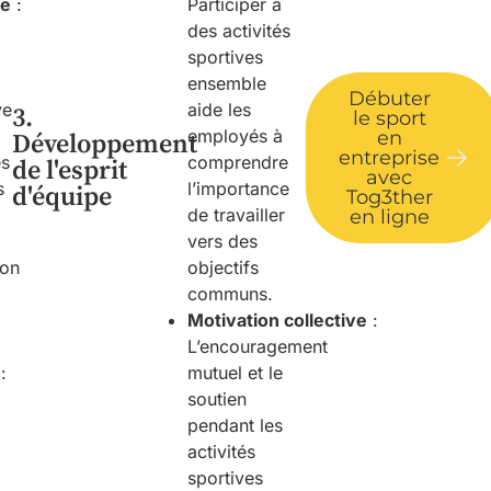
ve
:
Participer à
des activités
sportives
ensemble
Débuter
ve
aide les
3.
le sport
employés à
en
Développement
entreprise
es
comprendre
de l'esprit
avec
s
l’importance
d'équipe
Tog3ther
de travailler
en ligne
vers des
ion
objectifs
communs.
Motivation
c
ollective
:
L’encouragement
:
mutuel et le
soutien
pendant les
activités
sportives