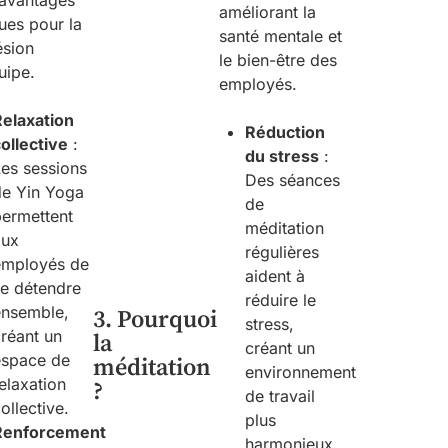
avantages
améliorant la
ues pour la
santé mentale et
ésion
le bien-être des
uipe.
employés.
Relaxation
Réduction
ollective
:
du stress
:
es sessions
Des séances
de Yin Yoga
de
permettent
méditation
aux
régulières
employés de
aident à
se détendre
réduire le
ensemble,
3. Pourquoi
stress,
réant un
la
créant un
espace de
méditation
environnement
elaxation
?
de travail
ollective.
plus
Renforcement
harmonieux.