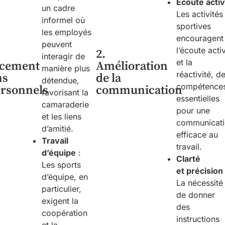
Écoute
a
cti
un cadre
Les activités
informel où
sportives
les employés
encouragent
peuvent
l’écoute acti
2.
interagir de
et la
rcement
Amélioration
manière plus
réactivité, d
ns
de la
détendue,
compétence
ersonnels
communication
favorisant la
essentielles
camaraderie
pour une
et les liens
communicat
d’amitié.
efficace au
Travail
travail.
d’
é
quipe
:
Clarté
Les sports
et
p
récision
d’équipe, en
La nécessité
particulier,
de donner
exigent la
des
coopération
instructions
et la