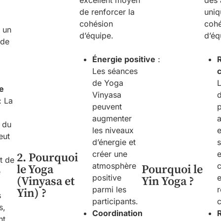
excellent moyen
des 
de renforcer la
uniq
cohésion
coh
s un
d’équipe.
d’éq
 de
Énergie
p
ositive
:
Les séances
c
de Yoga
L
re
Vinyasa
: La
peuvent
augmenter
e du
les niveaux
eut
d’énergie et
créer une
2. Pourquoi
t de
atmosphère
c
le Yoga
Pourquoi le
e
positive
(Vinyasa et
Yin Yoga ?
parmi les
r
Yin) ?
s
participants.
c
s,
Coordination
nt