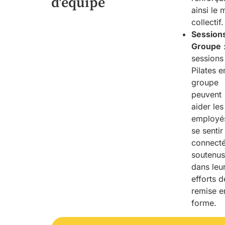
d'équipe
ainsi le 
collectif.
Session
Groupe
sessions
Pilates e
groupe
peuvent
aider les
employé
se sentir
connecté
soutenu
dans leu
efforts d
remise e
forme.