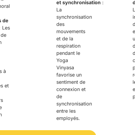
et
s
ynchronisation
:
moral
La
L
synchronisation
i
s de
des
: Les
mouvements
 de
et de la
u
n
respiration
pendant le
Yoga
Vinyasa
s à
favorise un
r
sentiment de
l
s et
connexion et
e
s
de
p
rs
synchronisation
e
entre les
n
employés.