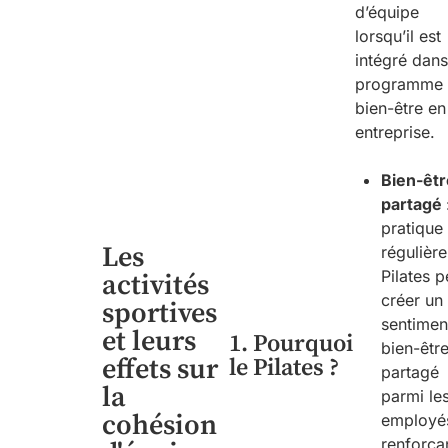
d’équipe
lorsqu’il est
intégré dan
programme
bien-être en
entreprise.
Bien-
ê
t
partagé
pratique
Les
régulièr
Pilates p
activités
créer un
sportives
sentimen
et leurs
1. Pourquoi
bien-êtr
effets sur
le Pilates ?
partagé
la
parmi le
cohésion
employé
renforça