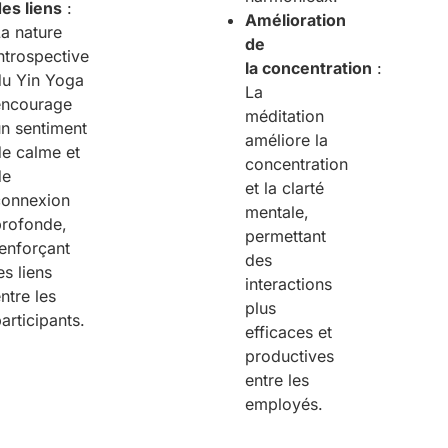
des
l
iens
:
Amélioration
a nature
de
ntrospective
la
c
oncentration
:
du Yin Yoga
La
encourage
méditation
n sentiment
améliore la
de calme et
concentration
de
et la clarté
connexion
mentale,
profonde,
permettant
enforçant
des
es liens
interactions
ntre les
plus
articipants.
efficaces et
productives
entre les
employés.