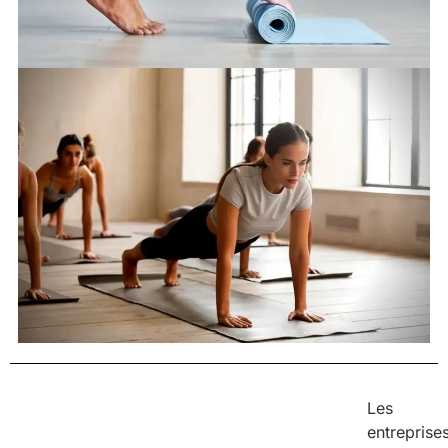
Les
entreprise