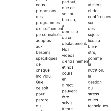
partout,
nous
ateliers
que ce
proposons
et des
soit au
des
conférence
bureau,
programmes
sur
à
d’entraînement
des
domicile
personnalisés
sujets
ou en
adaptés
liés au
déplacement.
aux
bien-
Nos
besoins
être,
vidéos
spécifiques
comme
d’entraînement
de
la
et nos
chaque
nutrition,
cours
individu.
la
en
Que
gestion
direct
ce soit
du
peuvent
pour
stress
être
perdre
et les
suivis
du
techniques
à tout