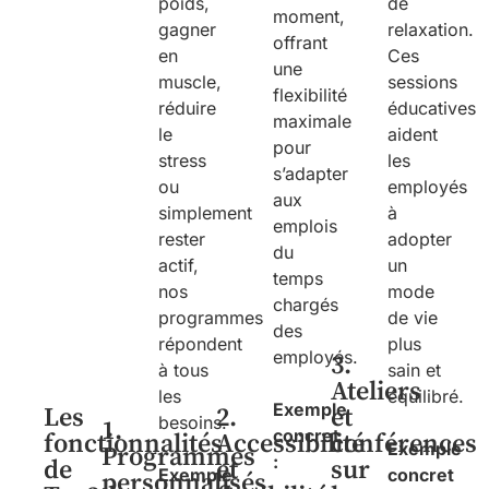
poids,
de
moment,
gagner
relaxation.
offrant
en
Ces
une
muscle,
sessions
flexibilité
réduire
éducatives
maximale
le
aident
pour
stress
les
s’adapter
ou
employés
aux
simplement
à
emplois
rester
adopter
du
actif,
un
temps
nos
mode
chargés
programmes
de vie
des
répondent
plus
employés.
3.
à tous
sain et
Ateliers
les
équilibré.
Exemple
Les
2.
et
besoins.
1.
concret
fonctionnalités
Accessibilité
conférences
Exemple
Programmes
:
de
et
sur
Exemple
concret
personnalisés