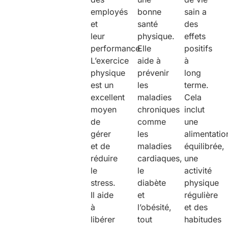
employés
bonne
sain a
et
santé
des
leur
physique.
effets
performance.
Elle
positifs
L’exercice
aide à
à
physique
prévenir
long
est un
les
terme.
excellent
maladies
Cela
moyen
chroniques
inclut
de
comme
une
gérer
les
alimentatio
et de
maladies
équilibrée,
réduire
cardiaques,
une
le
le
activité
stress.
diabète
physique
Il aide
et
régulière
à
l’obésité,
et des
libérer
tout
habitudes