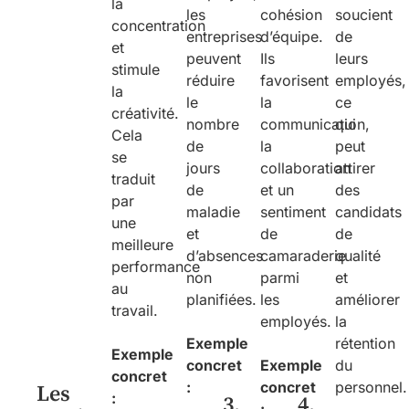
la
les
cohésion
soucient
concentration
entreprises
d’équipe.
de
et
peuvent
Ils
leurs
stimule
réduire
favorisent
employés,
la
le
la
ce
créativité.
nombre
communication,
qui
Cela
de
la
peut
se
jours
collaboration
attirer
traduit
de
et un
des
par
maladie
sentiment
candidats
une
et
de
de
meilleure
d’absences
camaraderie
qualité
performance
non
parmi
et
au
planifiées.
les
améliorer
travail.
employés.
la
Exemple
rétention
Exemple
concret
Exemple
du
concret
:
concret
personnel.
Les
:
3.
4.
: