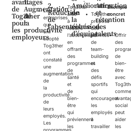
avantages
1.
2.
Amélioration
Attraction
Tog3ther
Exemple
de
Augmentation
Les
Réduction
de
et
aide
Tog3ther
concret
Tog3ther
de
entreprises
de
la
rétention
à
propose
:
pour
la
qui
l'absentéisme
cohésion
des
réduire
des
les
productivité
ont
d’équipe
talents
l’absentéisme
activités
Offrir
employeurs
adopté
en
de
des
Tog3ther
offrant
team-
progr
ont
des
building
de
constaté
programmes
et
bien-
une
de
des
être
augmentation
santé
défis
avec
de
et
sportifs
Tog3th
la
de
qui
comm
productivité
bien-
encouragent
avanta
de
être
les
social
leurs
qui
employés
peut
employés.
préviennent
à
aider
Les
les
travailler
les
programmes