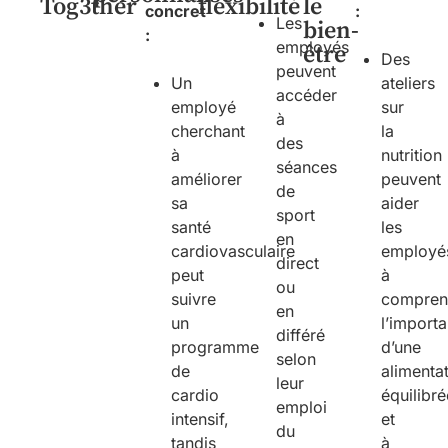
Tog3ther
flexibilité
le
concret
:
Les
bien-
:
employés
être
Des
peuvent
Un
ateliers
accéder
employé
sur
à
cherchant
la
des
à
nutrition
séances
améliorer
peuvent
de
sa
aider
sport
santé
les
en
cardiovasculaire
employé
direct
peut
à
ou
suivre
compren
en
un
l’import
différé
programme
d’une
selon
de
alimenta
leur
cardio
équilibr
emploi
intensif,
et
du
tandis
à