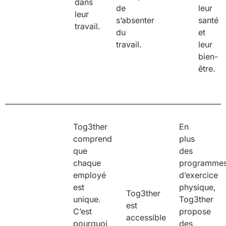
dans
de
leur
leur
s’absenter
santé
travail.
du
et
travail.
leur
bien-
être.
Tog3ther
En
comprend
plus
que
des
chaque
programme
employé
d’exercice
est
physique,
Tog3ther
unique.
Tog3ther
est
C’est
propose
accessible
pourquoi
des