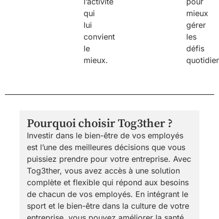
l’activité
pour
qui
mieux
lui
gérer
convient
les
le
défis
mieux.
quotidie
Pourquoi choisir Tog3ther ?
Investir dans le bien-être de vos employés
est l’une des meilleures décisions que vous
puissiez prendre pour votre entreprise. Avec
Tog3ther, vous avez accès à une solution
complète et flexible qui répond aux besoins
de chacun de vos employés. En intégrant le
sport et le bien-être dans la culture de votre
entreprise, vous pouvez améliorer la santé,