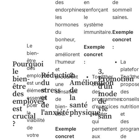
des
en
de
endorphines,
renforçant
sommeil
les
le
saines.
hormones
système
du
immunitaire.
Exemple
bonheur,
concret
Le
qui
Exemple
:
bien-
améliorent
concret
être
l’humeur
:
La
Pourquoi
des
et
platefo
le
3.
Réduction
2.
employés
procurent
Tog3ther
Tog3the
bien-
Promotion
du
Amélioration
est un
une
offre
propos
être
d’un
stress
de
élément
sensation
des
des
des
mode
et
la
essentiel
de
programmes
conseil
employés
de
de
santé
pour
bien-
d’exercices
nutritio
est
vie
l'anxiété
physique
la
être.
variés
et
crucial
sain
viabilité
qui
des
?
de
Exemple
permettent
progra
votre
concret
aux
de