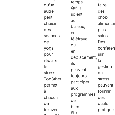
temps.
qu’un
faire
Qu’ils
autre
des
soient
peut
choix
au
choisir
alimenta
bureau,
des
plus
en
séances
sains.
télétravail
de
Des
ou
yoga
confére
en
pour
sur
déplacement,
réduire
la
ils
le
gestion
peuvent
stress.
du
toujours
Tog3ther
stress
participer
permet
peuvent
aux
à
fournir
programmes
chacun
des
de
de
outils
bien-
trouver
pratique
être.