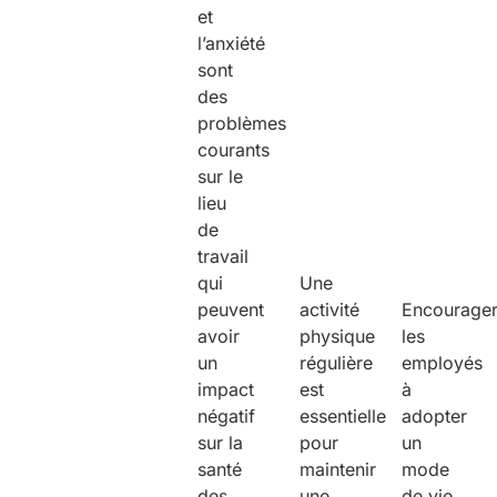
et
l’anxiété
sont
des
problèmes
courants
sur le
lieu
de
travail
qui
Une
peuvent
activité
Encourage
avoir
physique
les
un
régulière
employés
impact
est
à
négatif
essentielle
adopter
sur la
pour
un
santé
maintenir
mode
des
une
de vie