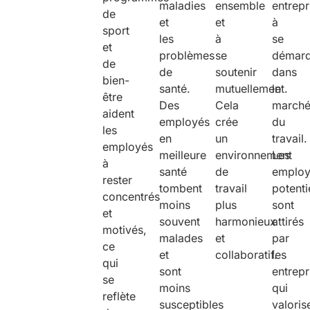
maladies
ensemble
entrepr
de
et
et
à
sport
les
à
se
et
problèmes
se
démarq
de
de
soutenir
dans
bien-
santé.
mutuellement.
le
être
Des
Cela
march
aident
employés
crée
du
les
en
un
travail.
employés
meilleure
environnement
Les
à
santé
de
employ
rester
tombent
travail
potenti
concentrés
moins
plus
sont
et
souvent
harmonieux
attirés
motivés,
malades
et
par
ce
et
collaboratif.
les
qui
sont
entrepr
se
moins
qui
reflète
susceptibles
valoris