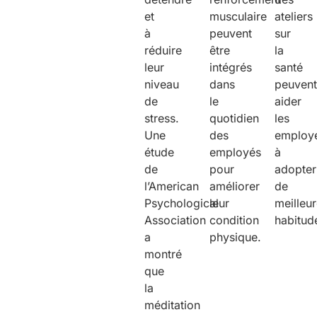
et
musculaire
ateliers
à
peuvent
sur
réduire
être
la
leur
intégrés
santé
niveau
dans
peuvent
de
le
aider
stress.
quotidien
les
Une
des
employ
étude
employés
à
de
pour
adopter
l’American
améliorer
de
Psychological
leur
meilleu
Association
condition
habitud
a
physique.
montré
que
la
méditation