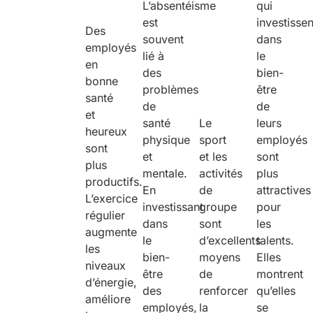
L’absentéisme
qui
est
investissen
Des
souvent
dans
employés
lié à
le
en
des
bien-
bonne
problèmes
être
santé
de
de
et
santé
Le
leurs
heureux
physique
sport
employés
sont
et
et les
sont
plus
mentale.
activités
plus
productifs.
En
de
attractives
L’exercice
investissant
groupe
pour
régulier
dans
sont
les
augmente
le
d’excellents
talents.
les
bien-
moyens
Elles
niveaux
être
de
montrent
d’énergie,
des
renforcer
qu’elles
améliore
employés,
la
se